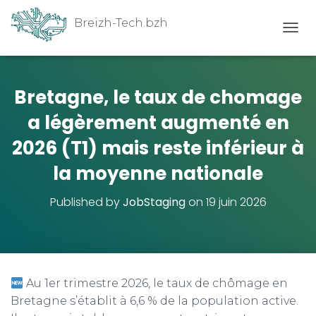
Breizh-Tech.bzh
Ouvrir
Bretagne, le taux de chomage
a légèrement augmenté en
2026 (T1) mais reste inférieur à
la moyenne nationale
Published by
JobStaging
on
19 juin 2026
Au 1er trimestre 2026, le taux de chômage en
Bretagne s’établit à 6,6 % de la population active.