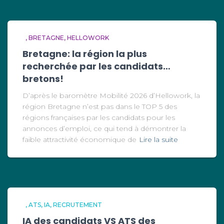
BRETAGNE
HELLOWORK
Bretagne: la région la plus
recherchée par les candidats…
bretons!
D’après le baromètre Mobilité 2026 d’Hellowork, la
région Bretagne n’est pas dans le TOP 5 des
régions françaises par les candidats pour les
annonces d’emploi, ce qui tend à démontrer la
faible attractivité économique de
Lire la suite
ATS
IA
RECRUTEMENT
IA des candidats VS ATS des