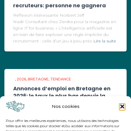
recruteurs: personne ne gagnera
Réflexion intéressante Norbert Jeff
Nadir Consultant chez Zenika pour la magazine en
ligne IT for business. « L’intelligence artificielle est
en train de faire exploser une règle implicite du
recrutement : celle d’un jeu à peu près
Lire la suite
2026
BRETAGNE
TENDANCE
Annonces d’emploi en Bretagne en
2026: le taux le plus bas depuis la
COVID
Nos cookies
Comme chaque trimestre, la CCI Bretagne publie
#TendancesEmploi Bretagne, un état des lieux des
Pour offrir les meilleures expériences, nous utilisons des technologies
perspectives de recrutement en région, à court et
telles que les cookies pour stocker et/ou accéder aux informations sur